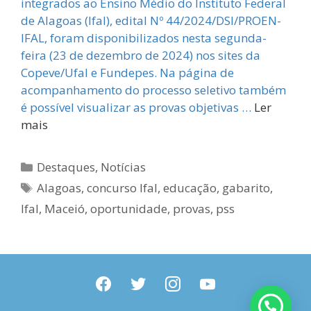
integrados ao Ensino Médio do Instituto Federal
de Alagoas (Ifal), edital Nº 44/2024/DSI/PROEN-
IFAL, foram disponibilizados nesta segunda-
feira (23 de dezembro de 2024) nos sites da
Copeve/Ufal e Fundepes. Na página de
acompanhamento do processo seletivo também
é possível visualizar as provas objetivas …
Ler
mais
Categorias
Destaques
,
Notícias
Tags
Alagoas
,
concurso Ifal
,
educação
,
gabarito
,
Ifal
,
Maceió
,
oportunidade
,
provas
,
pss
facebook
twitter
instagram
youtube