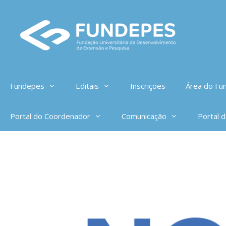
Pular
para
o
conteúdo
Fundepes
Editais
Inscrições
Área do Fun
Portal do Coordenador
Comunicação
Portal 