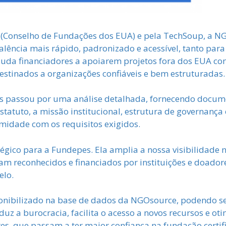
s (Conselho de Fundações dos EUA) e pela TechSoup, a 
lência mais rápido, padronizado e acessível, tanto par
ajuda financiadores a apoiarem projetos fora dos EUA co
estinados a organizações confiáveis e bem estruturadas.
pes passou por uma análise detalhada, fornecendo docume
statuto, a missão institucional, estrutura de governança 
idade com os requisitos exigidos.
tégico para a Fundepes. Ela amplia a nossa visibilidade n
am reconhecidos e financiados por instituições e doadores
elo.
sponibilizado na base de dados da NGOsource, podendo se
eduz a burocracia, facilita o acesso a novos recursos e o
es, que passam a ter maior confiança na fundação certif