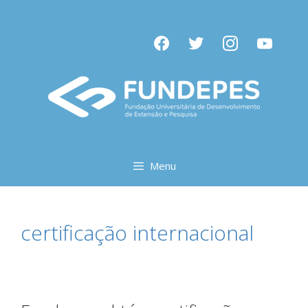
Pular
para
facebook
twitter
instagram
youtube
o
conteúdo
Menu
certificação internacional