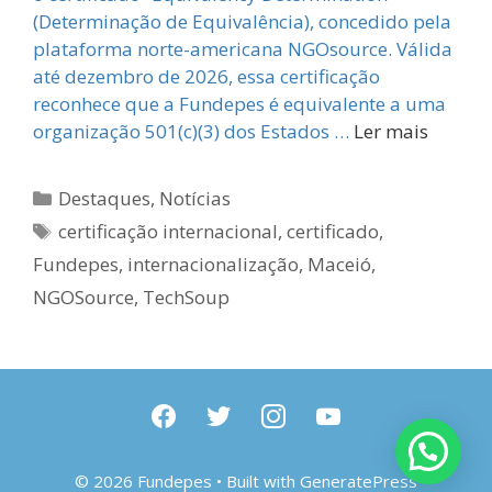
(Determinação de Equivalência), concedido pela
plataforma norte-americana NGOsource. Válida
até dezembro de 2026, essa certificação
reconhece que a Fundepes é equivalente a uma
organização 501(c)(3) dos Estados …
Ler mais
Categorias
Destaques
,
Notícias
Tags
certificação internacional
,
certificado
,
Fundepes
,
internacionalização
,
Maceió
,
NGOSource
,
TechSoup
facebook
twitter
instagram
youtube
© 2026 Fundepes
• Built with
GeneratePress