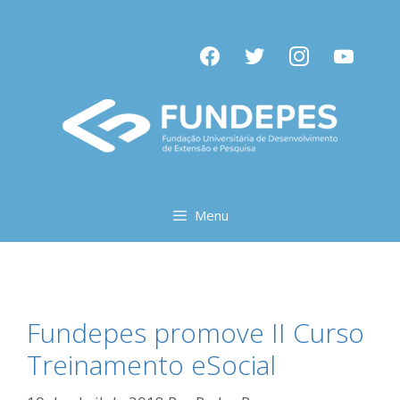
Pular
para
facebook
twitter
instagram
youtube
o
conteúdo
Menu
Fundepes promove II Curso
Treinamento eSocial