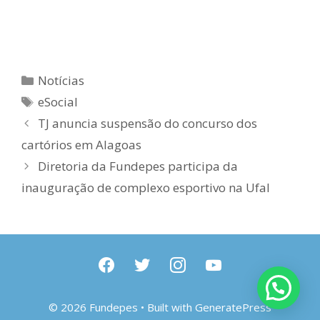
Categorias
Notícias
Tags
eSocial
TJ anuncia suspensão do concurso dos
cartórios em Alagoas
Diretoria da Fundepes participa da
inauguração de complexo esportivo na Ufal
facebook
twitter
instagram
youtube
© 2026 Fundepes
• Built with
GeneratePress