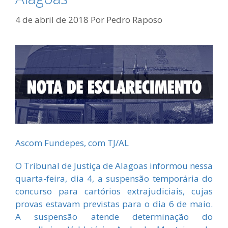
4 de abril de 2018
Por
Pedro Raposo
Ascom Fundepes, com TJ/AL
O Tribunal de Justiça de Alagoas informou nessa
quarta-feira, dia 4, a suspensão temporária do
concurso para cartórios extrajudiciais, cujas
provas estavam previstas para o dia 6 de maio.
A suspensão atende determinação do