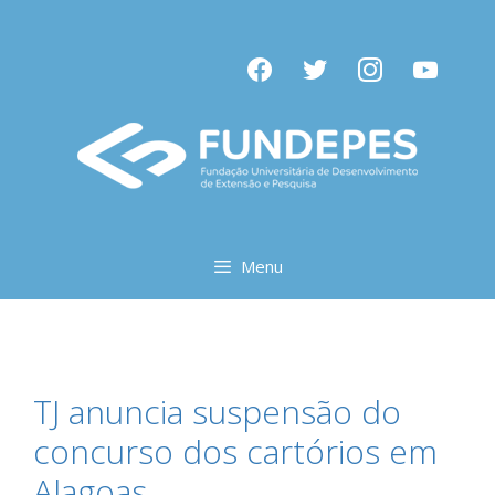
Pular
para
facebook
twitter
instagram
youtube
o
conteúdo
Menu
TJ anuncia suspensão do
concurso dos cartórios em
Alagoas