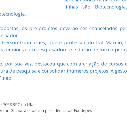
linhas são Biotecnologi
otecnologia.
postas, os pré-projetos deverão ser chancelados pel
anciador.
, Gerson Guimarães, que é professor do Ifal Maceió, 
as reuniões com pesquisadores se darão de forma periód
o, por sua vez, destacou que com a criação de cursos d
tura de pesquisa e consolidar inúmeros projetos. A gest
Finep.
 70ª SBPC na Ufal
Gerson Guimarães para a presidência da Fundepes