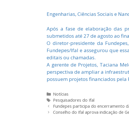
Engenharias, Ciências Sociais e Nan
Após a fase de elaboração das pro
submetidos até 27 de agosto ao fin
O diretor-presidente da Fundepes
Fundepes/Ifal e assegurou que ess
editais ou chamadas.
A gerente de Projetos, Taciana Mel
perspectiva de ampliar a infraestru
possuem projetos financiados pela 
Categorias
Notícias
Tags
Pesquisadores do Ifal
Fundepes participa do encerramento da
Conselho do Ifal aprova indicação de 