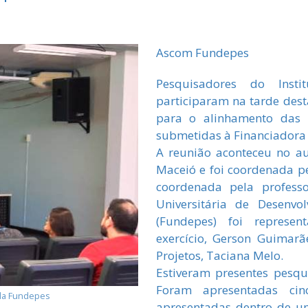
Ascom Fundepes
Pesquisadores do Insti
participaram na tarde dest
para o alinhamento das 
submetidas à Financiadora d
A reunião aconteceu no a
Maceió e foi coordenada pel
coordenada pela profess
Universitária de Desenvo
(Fundepes) foi represen
exercício, Gerson Guimar
Projetos, Taciana Melo.
Estiveram presentes pesqu
Foram apresentadas cin
 da Fundepes
apresentadas dentro de um