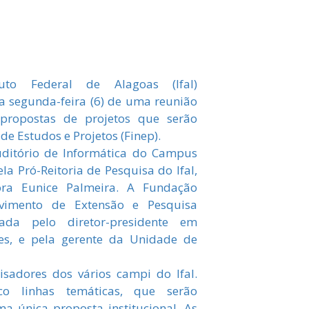
tuto Federal de Alagoas (Ifal)
a segunda-feira (6) de uma reunião
propostas de projetos que serão
e Estudos e Projetos (Finep).
uditório de Informática do Campus
a Pró-Reitoria de Pesquisa do Ifal,
ora Eunice Palmeira. A Fundação
lvimento de Extensão e Pesquisa
tada pelo diretor-presidente em
ães, e pela gerente da Unidade de
isadores dos vários campi do Ifal.
co linhas temáticas, que serão
a única proposta institucional. As