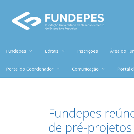
Pular
para
o
conteúdo
Fundepes
Editais
Inscrições
Área do Fun
Portal do Coordenador
Comunicação
Portal 
Fundepes reúne
de pré-projetos