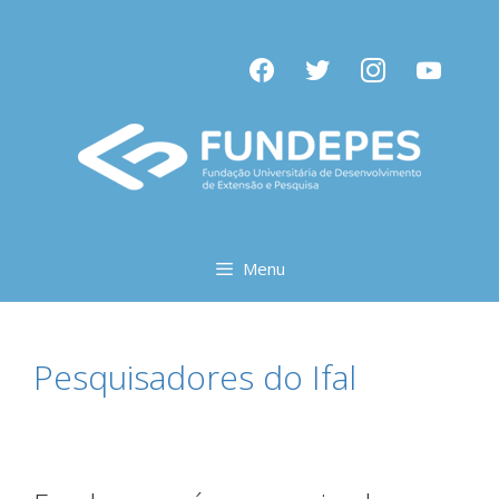
Pular
para
facebook
twitter
instagram
youtube
o
conteúdo
Menu
Pesquisadores do Ifal