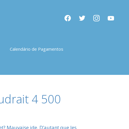
facebook
twitter
instagram
youtube
Calendário de Pagamentos
udrait 4 500
net? Mauvaise ide. D’autant que les