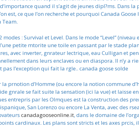
d’importance quand il s’agit de jeunes dipl?ms. Dans la p
 l’on est, ce que l’on recherche et pourquoi Canada Goose 
n Team.
odes : Survival et Level. Dans le mode “Level” (niveau en 
’une petite mtorite une toile en passant par le stade pla
tres, avec inverter, gnrateur lectrique, eau Culligan et pe
nnellement dans leurs enclaves ou en diaspora. Il n’y a ri
t pas l’exception qui fait la rgle.. canada goose solde
 la prnotion d’Homme (ou encore la notion commune d’h
de gnrale se fait suite la sensation (ici la vue) et laiss
ues entrepris par les Olmques est la construction des pr
spanique, San Lorenzo ou encore La Venta, avec des rsea
ovateurs
canadagooseonline.it
, dans le domaine de l’orga
points cardinaux. Les plans sont stricts et les axes prcis,