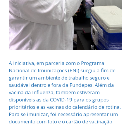
A iniciativa, em parceria com o Programa
Nacional de Imunizações (PNI) surgiu a fim de
garantir um ambiente de trabalho seguro e
saudável dentro e fora da Fundepes. Além da
vacina da Influenza, também estiveram
disponíveis as da COVID-19 para os grupos
prioritários e as vacinas do calendário de rotina.
Para se imunizar, foi necessário apresentar um
documento com foto e o cartão de vacinação.