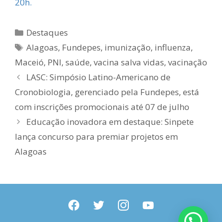
20h.
Categorias
Destaques
Tags
Alagoas
,
Fundepes
,
imunização
,
influenza
,
Maceió
,
PNI
,
saúde
,
vacina salva vidas
,
vacinação
LASC: Simpósio Latino-Americano de
Cronobiologia, gerenciado pela Fundepes, está
com inscrições promocionais até 07 de julho
Educação inovadora em destaque: Sinpete
lança concurso para premiar projetos em
Alagoas
facebook
twitter
instagram
youtube