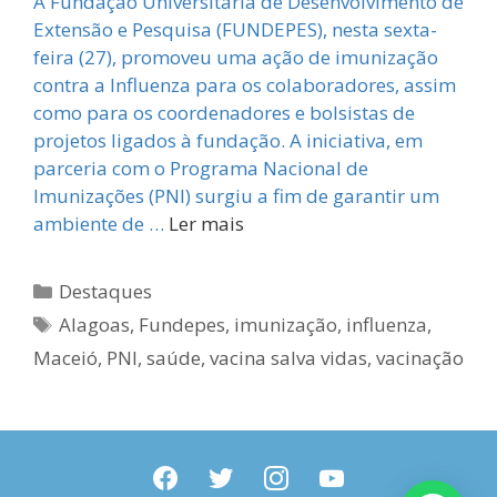
A Fundação Universitária de Desenvolvimento de
Extensão e Pesquisa (FUNDEPES), nesta sexta-
feira (27), promoveu uma ação de imunização
contra a Influenza para os colaboradores, assim
como para os coordenadores e bolsistas de
projetos ligados à fundação. A iniciativa, em
parceria com o Programa Nacional de
Imunizações (PNI) surgiu a fim de garantir um
ambiente de …
Ler mais
Categorias
Destaques
Tags
Alagoas
,
Fundepes
,
imunização
,
influenza
,
Maceió
,
PNI
,
saúde
,
vacina salva vidas
,
vacinação
facebook
twitter
instagram
youtube