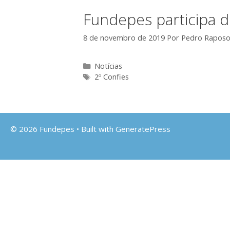
Fundepes participa 
8 de novembro de 2019
Por
Pedro Rapos
Categorias
Notícias
Tags
2º Confies
© 2026 Fundepes
• Built with
GeneratePress