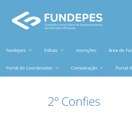
Pular
para
o
conteúdo
Fundepes
Editais
Inscrições
Área do Fun
Portal do Coordenador
Comunicação
Portal 
2º Confies