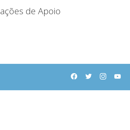
dações de Apoio
facebook
twitter
instagram
youtube