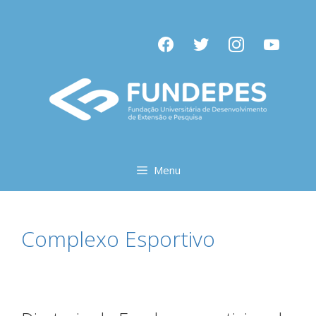
Pular
para
facebook
twitter
instagram
youtube
o
conteúdo
Menu
Complexo Esportivo