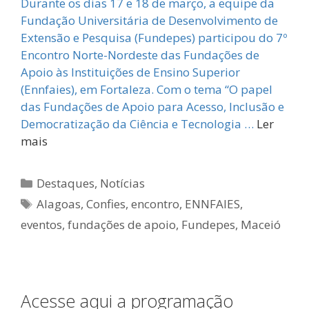
Durante os dias 17 e 18 de março, a equipe da
Fundação Universitária de Desenvolvimento de
Extensão e Pesquisa (Fundepes) participou do 7º
Encontro Norte-Nordeste das Fundações de
Apoio às Instituições de Ensino Superior
(Ennfaies), em Fortaleza. Com o tema “O papel
das Fundações de Apoio para Acesso, Inclusão e
Democratização da Ciência e Tecnologia …
Ler
mais
Categorias
Destaques
,
Notícias
Tags
Alagoas
,
Confies
,
encontro
,
ENNFAIES
,
eventos
,
fundações de apoio
,
Fundepes
,
Maceió
Acesse aqui a programação