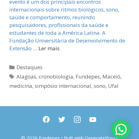
evento é um dos principais encontros
internacionais sobre ritmos biológicos, sono,
saúde e comportamento, reunindo
pesquisadores, profissionais da saúde e
estudantes de toda a América Latina. A
Fundação Universitária de Desenvolvimento de
Extensão …
Ler mais
Categorias
Destaques
Tags
Alagoas
,
cronobiologia
,
Fundepes
,
Maceió
,
medicina
,
simpósio internacional
,
sono
,
Ufal
facebook
twitter
instagram
youtube
© 2026 Fundepes
• Built with
GeneratePress