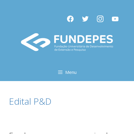
Pular
para
facebook
twitter
instagram
youtube
o
conteúdo
Menu
Edital P&D