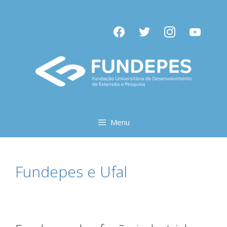
Pular
para
facebook
twitter
instagram
youtube
o
conteúdo
Menu
Fundepes e Ufal