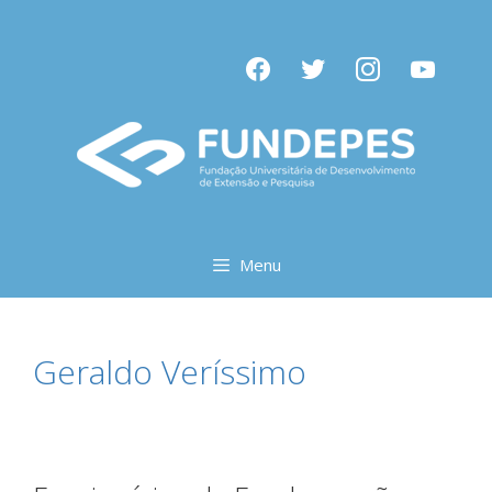
Pular
para
facebook
twitter
instagram
youtube
o
conteúdo
Menu
Geraldo Veríssimo