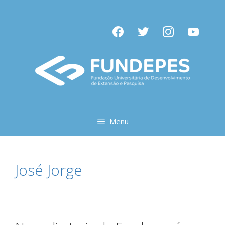
Pular
para
facebook
twitter
instagram
youtube
o
conteúdo
Menu
José Jorge