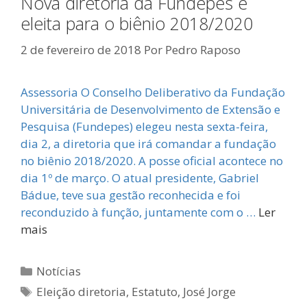
Nova diretoria da Fundepes é
eleita para o biênio 2018/2020
2 de fevereiro de 2018
Por
Pedro Raposo
Assessoria O Conselho Deliberativo da Fundação
Universitária de Desenvolvimento de Extensão e
Pesquisa (Fundepes) elegeu nesta sexta-feira,
dia 2, a diretoria que irá comandar a fundação
no biênio 2018/2020. A posse oficial acontece no
dia 1º de março. O atual presidente, Gabriel
Bádue, teve sua gestão reconhecida e foi
reconduzido à função, juntamente com o …
Ler
mais
Categorias
Notícias
Tags
Eleição diretoria
,
Estatuto
,
José Jorge