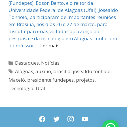
(Fundepes), Edson Bento, e o reitor da
Universidade Federal de Alagoas (Ufal), Josealdo
Tonholo, participaram de importantes reuniões
em Brasília, nos dias 26 e 27 de março, para
discutir parcerias voltadas ao avanço da
pesquisa e da tecnologia em Alagoas. Junto com
o professor …
Ler mais
Categorias
Destaques
,
Notícias
Tags
Alagoas
,
auxílio
,
brasília
,
josealdo tonholo
,
Maceió
,
presidente fundepes
,
projetos
,
Tecnologia
,
Ufal
facebook
twitter
instagram
youtube