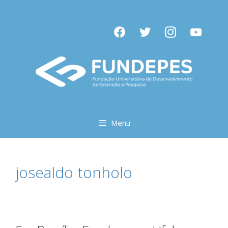
Pular
para
facebook
twitter
instagram
youtube
o
conteúdo
Menu
josealdo tonholo