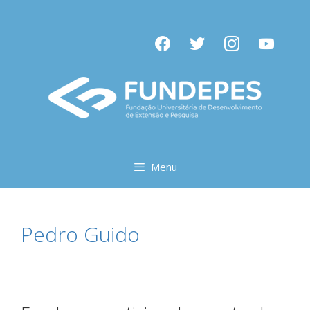
Pular
para
facebook
twitter
instagram
youtube
o
conteúdo
Menu
Pedro Guido