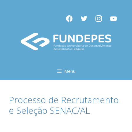
Pular
para
facebook
twitter
instagram
youtube
o
conteúdo
Menu
Processo de Recrutamento
e Seleção SENAC/AL