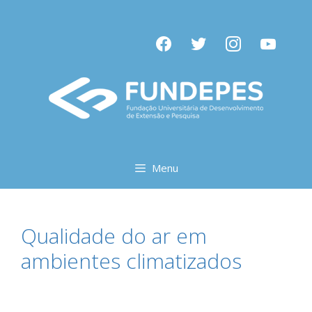
Pular
para
facebook
twitter
instagram
youtube
o
conteúdo
Menu
Qualidade do ar em
ambientes climatizados