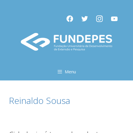
Pular
para
facebook
twitter
instagram
youtube
o
conteúdo
Menu
Reinaldo Sousa