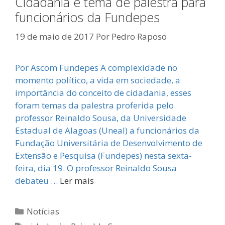
Cidadania é tema de palestra para
funcionários da Fundepes
19 de maio de 2017
Por
Pedro Raposo
Por Ascom Fundepes A complexidade no
momento político, a vida em sociedade, a
importância do conceito de cidadania, esses
foram temas da palestra proferida pelo
professor Reinaldo Sousa, da Universidade
Estadual de Alagoas (Uneal) a funcionários da
Fundação Universitária de Desenvolvimento de
Extensão e Pesquisa (Fundepes) nesta sexta-
feira, dia 19. O professor Reinaldo Sousa
debateu …
Ler mais
Categorias
Notícias
Tags