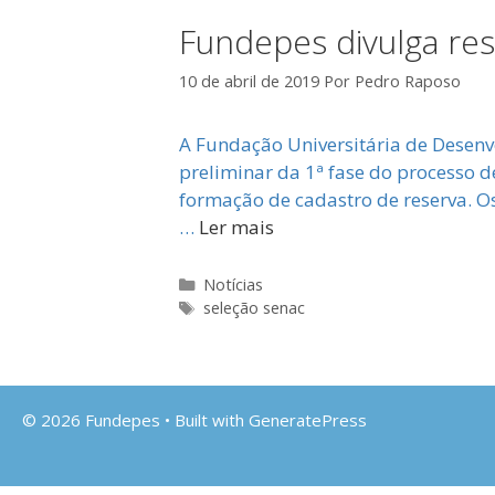
Fundepes divulga res
10 de abril de 2019
Por
Pedro Raposo
A Fundação Universitária de Desenv
preliminar da 1ª fase do processo d
formação de cadastro de reserva. O
…
Ler mais
Categorias
Notícias
Tags
seleção senac
© 2026 Fundepes
• Built with
GeneratePress