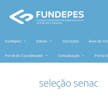
Pular
para
o
conteúdo
Fundepes
Editais
Inscrições
Área do Fun
Portal do Coordenador
Comunicação
Portal 
seleção senac