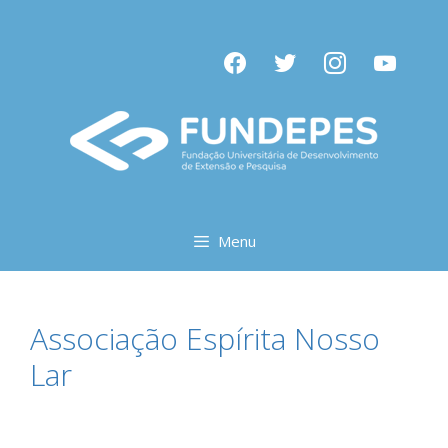
Pular
para
facebook
twitter
instagram
youtube
o
conteúdo
Menu
Associação Espírita Nosso
Lar