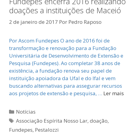
Fundepes encerra 2016 realizando
doações a instituições de Maceió
2 de janeiro de 2017
Por
Pedro Raposo
Por Ascom Fundepes O ano de 2016 foi de
transformação e renovação para a Fundação
Universitária de Desenvolvimento de Extensão e
Pesquisa (Fundepes). Ao completar 38 anos de
existência, a fundação renova seu papel de
instituição apoiadora da Ufal e do Ifal e vem
buscando alternativas para assegurar recursos
aos projetos de extensão e pesquisa, …
Ler mais
Categorias
Notícias
Tags
Associação Espírita Nosso Lar
,
doação
,
Fundepes
,
Pestalozzi