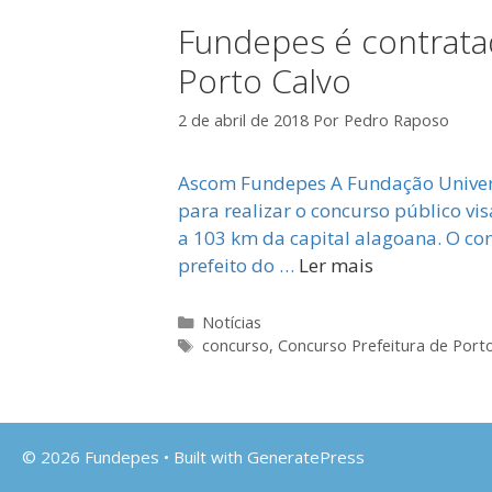
Fundepes é contratad
Porto Calvo
2 de abril de 2018
Por
Pedro Raposo
Ascom Fundepes A Fundação Universi
para realizar o concurso público vi
a 103 km da capital alagoana. O con
prefeito do …
Ler mais
Categorias
Notícias
Tags
concurso
,
Concurso Prefeitura de Port
© 2026 Fundepes
• Built with
GeneratePress