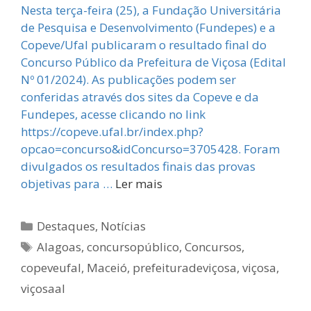
Nesta terça-feira (25), a Fundação Universitária
de Pesquisa e Desenvolvimento (Fundepes) e a
Copeve/Ufal publicaram o resultado final do
Concurso Público da Prefeitura de Viçosa (Edital
Nº 01/2024). As publicações podem ser
conferidas através dos sites da Copeve e da
Fundepes, acesse clicando no link
https://copeve.ufal.br/index.php?
opcao=concurso&idConcurso=3705428. Foram
divulgados os resultados finais das provas
objetivas para …
Ler mais
Categorias
Destaques
,
Notícias
Tags
Alagoas
,
concursopúblico
,
Concursos
,
copeveufal
,
Maceió
,
prefeituradeviçosa
,
viçosa
,
viçosaal