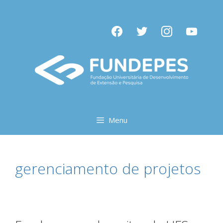
Pular
para
facebook
twitter
instagram
youtube
o
conteúdo
Menu
gerenciamento de projetos