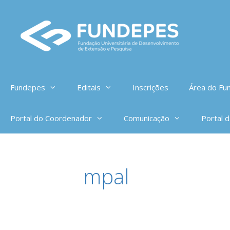
Pular
para
o
conteúdo
Fundepes
Editais
Inscrições
Área do Fun
Portal do Coordenador
Comunicação
Portal 
mpal