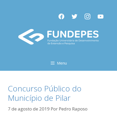
Pular
para
facebook
twitter
instagram
youtube
o
conteúdo
Menu
Concurso Público do
Município de Pilar
7 de agosto de 2019
Por
Pedro Raposo