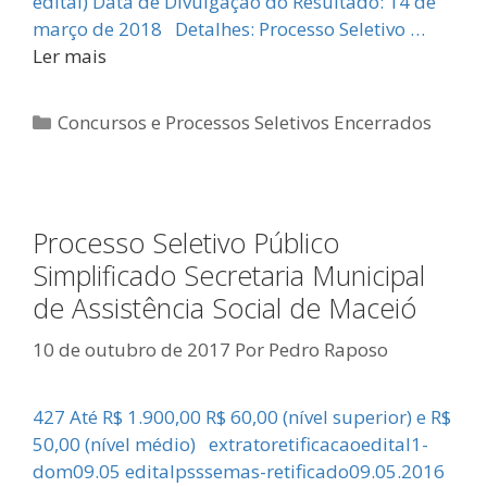
edital) Data de Divulgação do Resultado: 14 de
março de 2018 Detalhes: Processo Seletivo …
Ler mais
Categorias
Concursos e Processos Seletivos Encerrados
Processo Seletivo Público
Simplificado Secretaria Municipal
de Assistência Social de Maceió
10 de outubro de 2017
Por
Pedro Raposo
427 Até R$ 1.900,00 R$ 60,00 (nível superior) e R$
50,00 (nível médio) extratoretificacaoedital1-
dom09.05 editalpsssemas-retificado09.05.2016