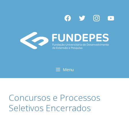
Pular
para
facebook
twitter
instagram
youtube
o
conteúdo
Menu
Concursos e Processos
Seletivos Encerrados