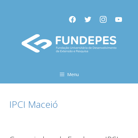
Pular
para
facebook
twitter
instagram
youtube
o
conteúdo
Menu
IPCI Maceió